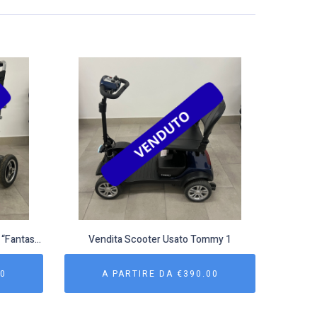
Vendita carrozzina usata modello “Fantastica” 3
Vendita Scooter Usato Tommy 1
00
A PARTIRE DA
€
390.00