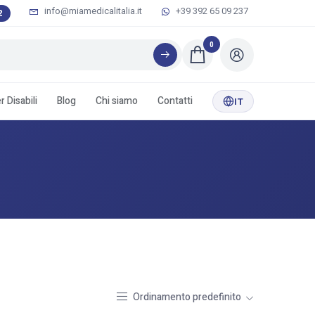
info@miamedicalitalia.it
+39 392 65 09 237
2
0
 Disabili
Blog
Chi siamo
Contatti
IT
Ordinamento predefinito