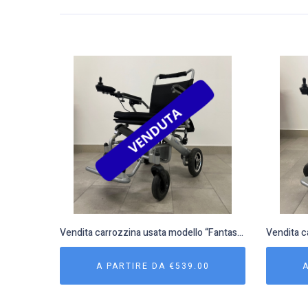
Vendita carrozzina usata modello “Fantastica” 1
A PARTIRE DA
€
539.00