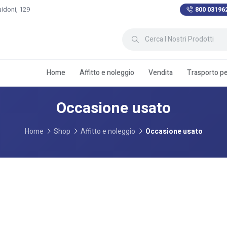
uidoni, 129
800 03196
Home
Affitto e noleggio
Vendita
Trasporto per
Occasione usato
Home
Shop
Affitto e noleggio
Occasione usato