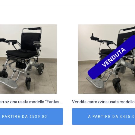
Vendita carrozzina usata modello “Fantastica” 2
A PARTIRE DA
€
539.00
A PARTIRE DA
€
425.