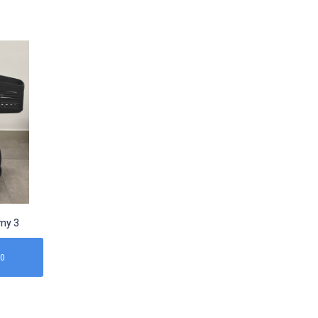
my 3
00