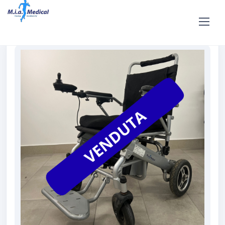
Home
Shop
Affitto e noleggio
Vendita carrozzina usata
modello “Fantastica” 3