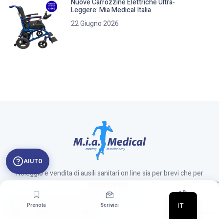
Nuove Carrozzine Elettriche Ultra-
Leggere: Mia Medical Italia
22 Giugno 2026
AIUTO
Noleggio e vendita di ausili sanitari on line sia per brevi che per
lunghi periodi.
IT
Prenota
Scrivici
Chiamaci