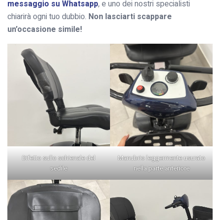
messaggio su Whatsapp
, e uno dei nostri specialisti
chiarirà ogni tuo dubbio.
Non lasciarti scappare
un’occasione simile!
Difetto sullo schienale del
Manubrio leggermente usurato
sedile
nella parte anteriore