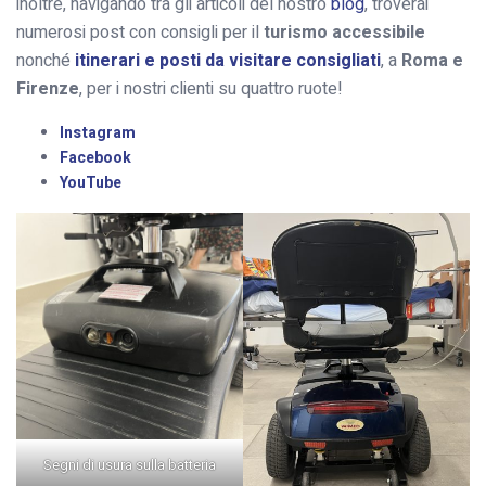
inoltre, navigando tra gli articoli del nostro
blog
, troverai
numerosi post con consigli per il
turismo accessibile
nonché
itinerari e posti da visitare consigliati
, a
Roma e
Firenze
, per i nostri clienti su quattro ruote!
Instagram
Facebook
YouTube
Segni di usura sulla batteria