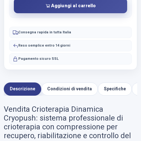
Dinamica
Aggiungi al carrello
Cryopush
quantità
Consegna rapida in tutta Italia
Reso semplice entro 14 giorni
Pagamento sicuro SSL
Descrizione
Condizioni di vendita
Specifiche
V
Vendita Crioterapia Dinamica
Cryopush: sistema professionale di
crioterapia con compressione per
recupero, riabilitazione e controllo del