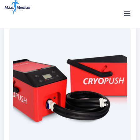
Home
Shop
Vendita
Vendita Crioterapia Dinamica
Cryopush