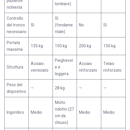
paziente
lombare)
richiesta
Controllo
Sì
del tronco
Sì
(fondame
No
Sì
necessario
ntale)
Portata
135 kg
150 kg
200 kg
150 kg
massima
Pieghevol
Acciaio
Acciaio
Telaio
Struttura
e e
verniciato
rinforzato
rinforzato
leggera
Peso del
—
28 kg
—
—
dispositivo
Molto
ridotto (27
Ingombro
Medio
Medio
Medio
cm da
chiuso)