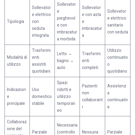
Sollevator
Sollevator
Sollevator
e
Sollevator
e elettrico
e con asta
pieghevol
e elettrico
Tipologia
con
e
e con
sanitario
seduta
imbracatur
imbracatur
con seduta
integrata
a
a morbida
Trasferim
Utilizzo
Letto →
Trasferim
Modalità di
enti
continuativ
bagno →
enti
utilizzo
assistiti
o
auto
completi
quotidiani
quotidiano
Spazi
Pazienti
Assistenz
Indicazion
Uso
ridotti e
non
a
e
domestico
utilizzo
collaborant
continuativ
principale
stabile
temporan
i
a
eo
Collaboraz
Necessaria
ione del
Parziale
(controllo
Nessuna
Parziale