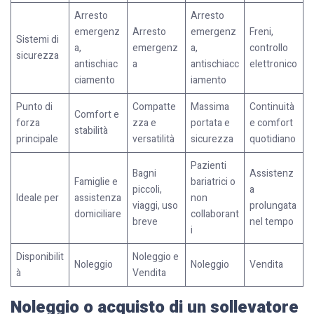
Arresto
Arresto
emergenz
Arresto
emergenz
Freni,
Sistemi di
a,
emergenz
a,
controllo
sicurezza
antischiac
a
antischiacc
elettronico
ciamento
iamento
Punto di
Compatte
Massima
Continuità
Comfort e
forza
zza e
portata e
e comfort
stabilità
principale
versatilità
sicurezza
quotidiano
Pazienti
Bagni
Assistenz
Famiglie e
bariatrici o
piccoli,
a
Ideale per
assistenza
non
viaggi, uso
prolungata
domiciliare
collaborant
breve
nel tempo
i
Disponibilit
Noleggio e
Noleggio
Noleggio
Vendita
à
Vendita
Noleggio o acquisto di un sollevatore