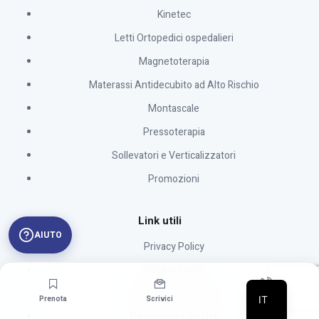
Kinetec
Letti Ortopedici ospedalieri
Magnetoterapia
Materassi Antidecubito ad Alto Rischio
Montascale
Pressoterapia
Sollevatori e Verticalizzatori
Promozioni
Link utili
AIUTO
Privacy Policy
Cookie Policy
Termini e Condizioni
IT
Prenota
Scrivici
Chiamaci
Trattamento dei Dati