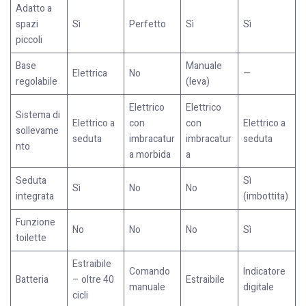
Adatto a
spazi
Sì
Perfetto
Sì
Sì
piccoli
Base
Manuale
Elettrica
No
—
regolabile
(leva)
Elettrico
Elettrico
Sistema di
Elettrico a
con
con
Elettrico a
sollevame
seduta
imbracatur
imbracatur
seduta
nto
a morbida
a
Seduta
Sì
Sì
No
No
integrata
(imbottita)
Funzione
No
No
No
Sì
toilette
Estraibile
Comando
Indicatore
Batteria
– oltre 40
Estraibile
manuale
digitale
cicli