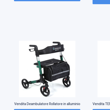
vole Starlight
Vendita Deambulatore Rollatore in alluminio