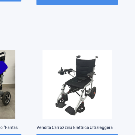
Vendita carrozzina usata modello “Fantastica” 3
Vendita Carrozzina Elettrica Ultraleggera Pieghevole Starlight
V