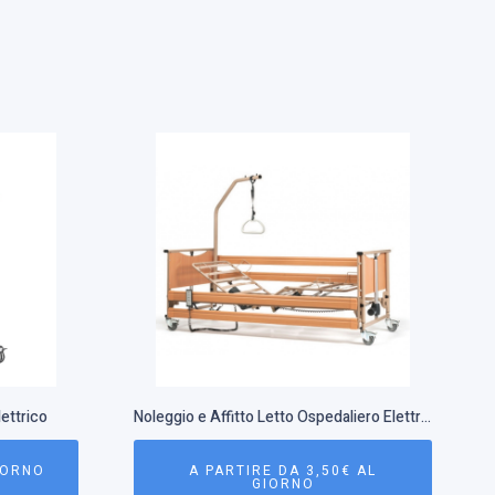
lettrico
Noleggio e Affitto Letto Ospedaliero Elettrico con Antidecubito | Roma e Firenze
IORNO
A PARTIRE DA 3,50€ AL
GIORNO