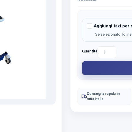
IVA inclusa
Aggiungi taxi per d
Se selezionato, lo ins
Quantità
Vendita
Sollevatore
Elettrico
GO
UP
quantità
Consegna rapida in
tutta Italia