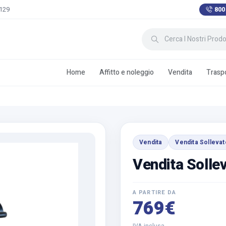
 129
800
Home
Affitto e noleggio
Vendita
Traspo
Vendita
Vendita Sollevat
Vendita Solle
A PARTIRE DA
769€