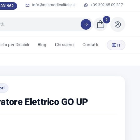
info@miamedicalitalia.it
+39 392 65 09 237
 031962
0
rto per Disabili
Blog
Chi siamo
Contatti
IT
ori
vatore Elettrico GO UP