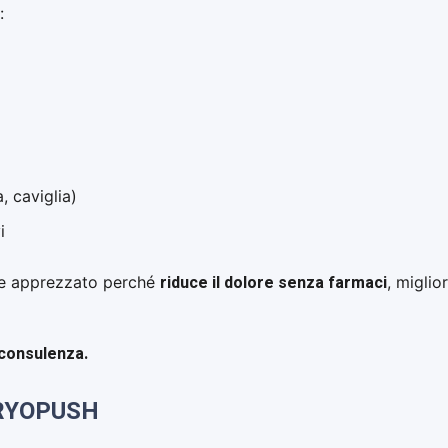
:
, caviglia)
i
riduce il dolore senza farmaci
te apprezzato perché
, migli
 consulenza.
 CRYOPUSH