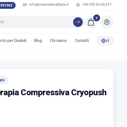
info@miamedicalitalia.it
+39 392 65 09 237
 031962
0
rto per Disabili
Blog
Chi siamo
Contatti
IT
pia
erapia Compressiva Cryopush