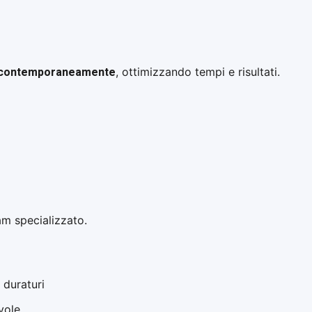
po contemporaneamente
, ottimizzando tempi e risultati.
am specializzato.
e duraturi
vole