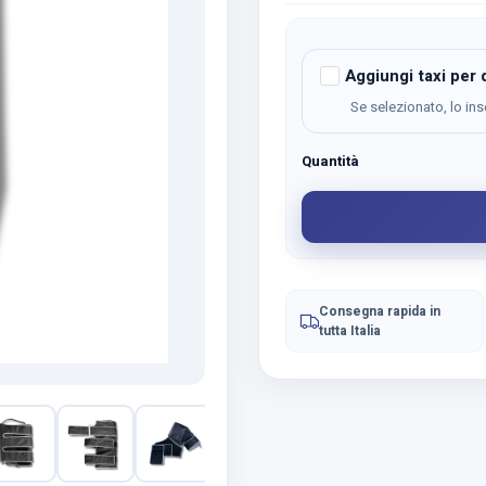
Aggiungi taxi per d
Se selezionato, lo ins
Quantità
Vendita
Crioterapia
Compressiva
Cryopush
quantità
Consegna rapida in
tutta Italia