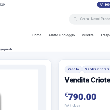
 129
800
Home
Affitto e noleggio
Vendita
Traspo
ryopush
Vendita
Vendita Criotera
Vendita Criot
€
790.00
IVA inclusa