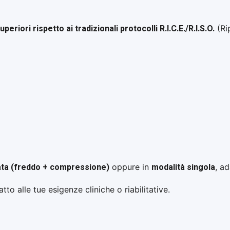
uperiori rispetto ai tradizionali protocolli R.I.C.E./R.I.S.O.
(Ri
ata (freddo + compressione)
modalità singola
oppure in
, a
 alle tue esigenze cliniche o riabilitative.