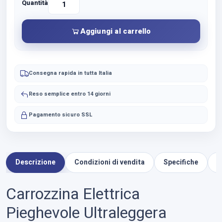
Quantità
Vendita
Carrozzina
Elettrica
Aggiungi al carrello
Ultraleggera
Pieghevole
Starlight
quantità
Consegna rapida in tutta Italia
Reso semplice entro 14 giorni
Pagamento sicuro SSL
Descrizione
Condizioni di vendita
Specifiche
V
Carrozzina Elettrica
Pieghevole Ultraleggera