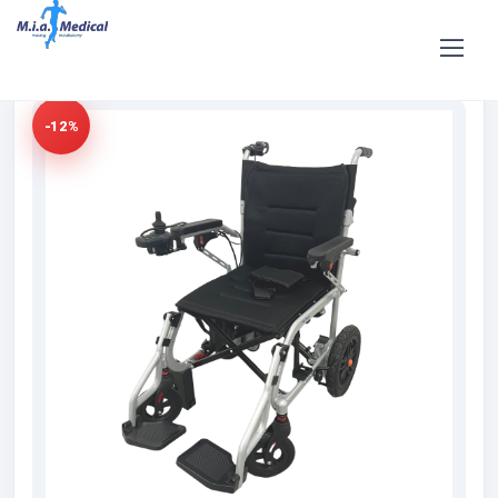
Home
Shop
Vendita
Vendita Carrozzina Elettrica
Ultraleggera Pieghevole Starlight
-12%