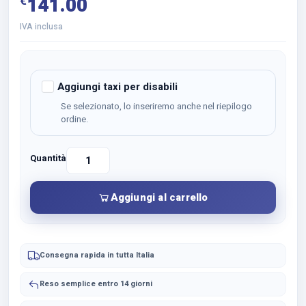
€
141.00
IVA inclusa
Aggiungi taxi per disabili
Se selezionato, lo inseriremo anche nel riepilogo
ordine.
Quantità
Vendita
Rollator
Pieghevole
Aggiungi al carrello
Mini
quantità
Consegna rapida in tutta Italia
Reso semplice entro 14 giorni