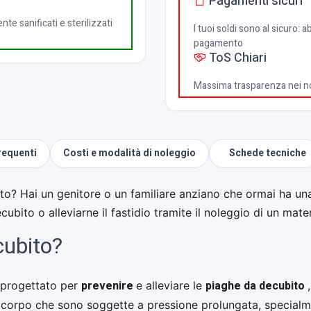
Pagamenti sicuri
nte sanificati e sterilizzati
I tuoi soldi sono al sicuro:
pagamento
ToS Chiari
Massima trasparenza nei nos
equenti
Costi e modalità di noleggio
Schede tecniche
to? Hai un genitore o un familiare anziano che ormai ha una
cubito o alleviarne il fastidio tramite il noleggio di un ma
cubito?
prevenire
piaghe da decubito
 progettato per
e alleviare le
 corpo che sono soggette a pressione prolungata, specialme