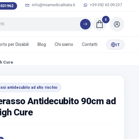
info@miamedicalitalia.it
+39 392 65 09 237
 031962
0
rto per Disabili
Blog
Chi siamo
Contatti
IT
gh Cure
ssi antidecubito ad alto rischio
erasso Antidecubito 90cm ad
igh Cure