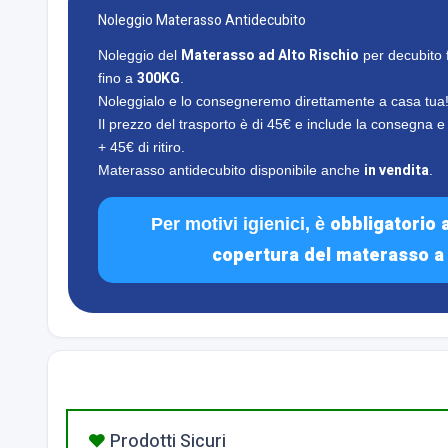
Noleggio Materasso Antidecubito
Materasso ad Alto Rischio
Noleggio del
per decubito f
300KG
fino a
.
Noleggialo e lo consegneremo direttamente a casa tua
Il prezzo del trasporto è di 45€ e include la consegna e l
+ 45€ di ritiro.
in vendita
Materasso antidecubito disponibile anche
.
obbligatorio 
Per motivi igienici, è
copertura del materasso a
Prodotti Sicuri