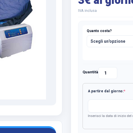
3€ al giorn
IVA inclusa
Quanto costa?
Quantità
Noleggio
Materasso
Antidecubito
(req
A partire dal giorno:
*
90cm
ad
Alto
Rischio
Inserisci la data di inizio del
High
Cure
quantità