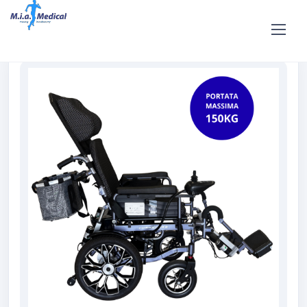
Home
Shop
Affitto e noleggio
Noleggio carrozzina Elettrica
Superwheel