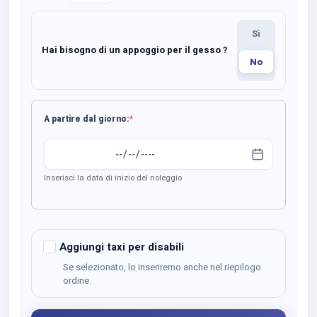
carrozzina
Elettrica
Seleziona
Sì
Superwheel
Hai bisogno di un appoggio per il gesso ?
quantità
No
(required)
A partire dal giorno:
*
Inserisci la data di inizio del noleggio
Aggiungi taxi per disabili
Se selezionato, lo inseriremo anche nel riepilogo
ordine.